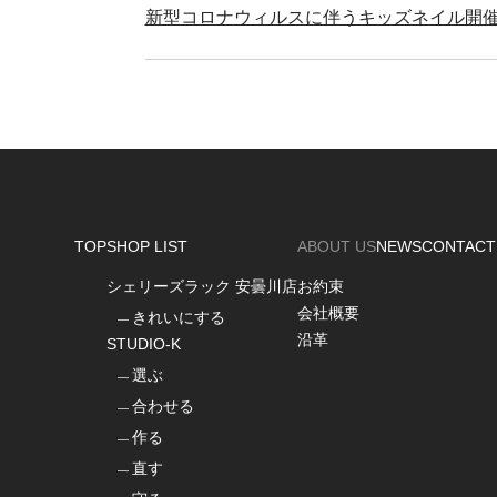
新型コロナウィルスに伴うキッズネイル開
TOP
SHOP LIST
ABOUT US
NEWS
CONTACT
シェリーズラック 安曇川店
お約束
会社概要
きれいにする
沿革
STUDIO-K
選ぶ
合わせる
作る
直す