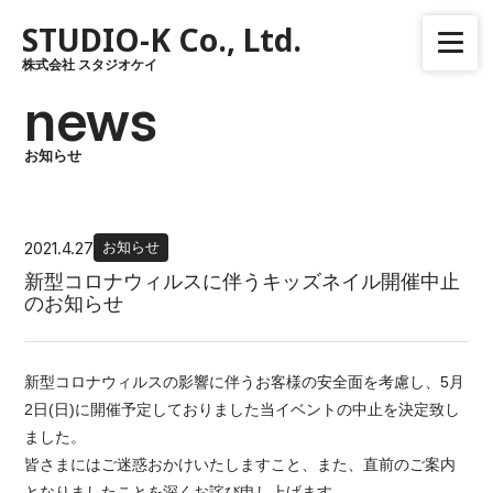
STUDIO-K Co., Ltd.
株式会社 スタジオケイ
TOP PAGE
news
SHOP LIST
お知らせ
シェリーズラック 安曇川店
STUDIO-K
2021.4.27
お知らせ
新型コロナウィルスに伴うキッズネイル開催中止
ABOUT US
のお知らせ
お約束
会社概要
新型コロナウィルスの影響に伴うお客様の安全面を考慮し、5月
2日(日)に開催予定しておりました当イベントの中止を決定致し
沿革
ました。
皆さまにはご迷惑おかけいたしますこと、また、直前のご案内
NEWS
となりましたことを深くお詫び申し上げます。