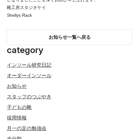
靴工房スタジオケイ
CONTACT
Shellys Rack
ONLINE SHOP
お知らせ一覧へ戻る
LINE
category
インソール研究日記
オーダーインソール
お知らせ
スタッフのつぶやき
子どもの靴
採用情報
月一の足の勉強会
未分類